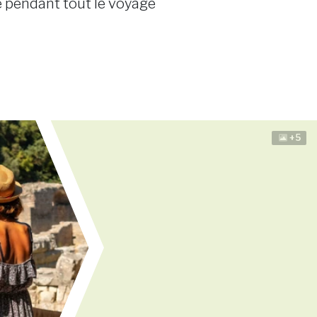
 pendant tout le voyage
+5