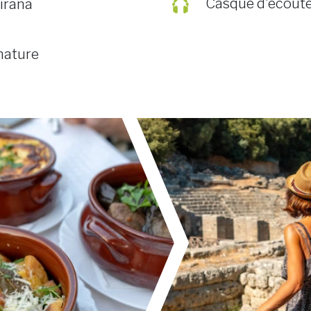
Casque d'écoute
Tirana
nature