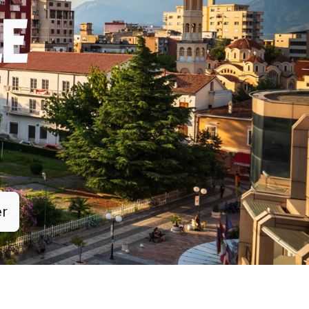
LE
er