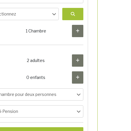
ctionnez
1 Chambre
2 adultes
0 enfants
hambre pour deux personnes
-Pension