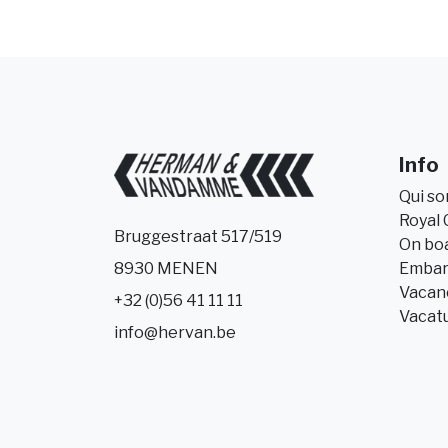
Info
Qui s
Royal 
Bruggestraat 517/519
On bo
Embar
8930 MENEN
Vacanc
+32 (0)56 41 11 11
Vacat
info@hervan.be