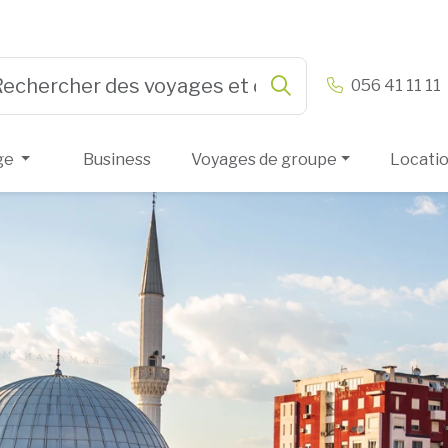
n & Vandamme
056 41 11 11
Rechercher
e 3 or more characters for results.
ge
Business
Voyages de groupe
Locati