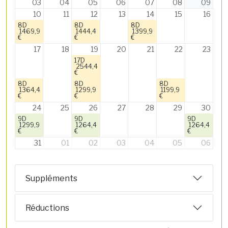
03
04
05
06
07
08
09
10
11
12
13
14
15
16
8D
8D
8D
1469,9
1444,4
1399,9
€
€
€
17
18
19
20
21
22
23
17D
2544,4
€
8D
8D
8D
1364,4
1299,9
1199,9
€
€
€
24
25
26
27
28
29
30
9D
9D
9D
1299,9
1264,4
1264,4
€
€
€
31
01
02
03
04
05
06
Suppléments
Réductions