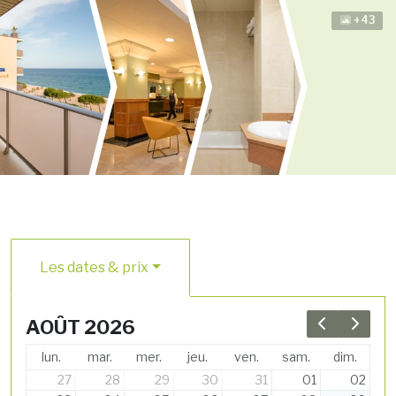
+43
Les dates & prix
AOÛT 2026
Previous 
Next 
lun.
mar.
mer.
jeu.
ven.
sam.
dim.
27
28
29
30
31
01
02