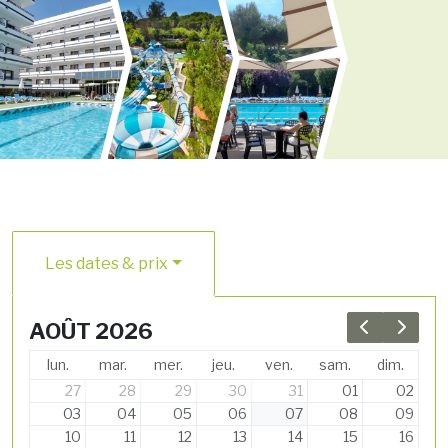
Les dates & prix
AOÛT 2026
Previous 
Next 
lun.
mar.
mer.
jeu.
ven.
sam.
dim.
27
28
29
30
31
01
02
03
04
05
06
07
08
09
10
11
12
13
14
15
16