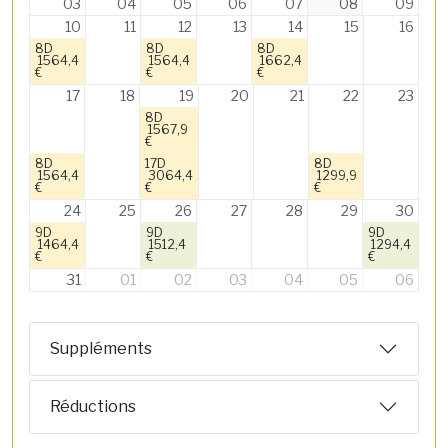
03
04
05
06
07
08
09
10
11
12
13
14
15
16
8D
8D
8D
1564,4
1564,4
1662,4
€
€
€
17
18
19
20
21
22
23
8D
1567,9
€
8D
17D
8D
1564,4
3064,4
1299,9
€
€
€
24
25
26
27
28
29
30
9D
9D
9D
1464,4
1512,4
1294,4
€
€
€
31
01
02
03
04
05
06
Suppléments
Réductions