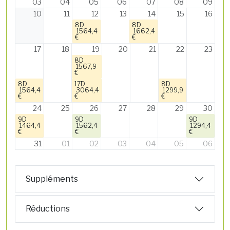
03
04
05
06
07
08
09
10
11
12
13
14
15
16
8D
8D
1564,4
1662,4
€
€
17
18
19
20
21
22
23
8D
1567,9
€
8D
17D
8D
1564,4
3064,4
1299,9
€
€
€
24
25
26
27
28
29
30
9D
9D
9D
1464,4
1562,4
1294,4
€
€
€
31
01
02
03
04
05
06
Suppléments
Réductions