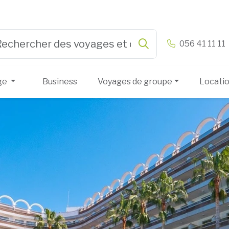
n & Vandamme
056 41 11 11
Rechercher
e 3 or more characters for results.
ge
Business
Voyages de groupe
Locati