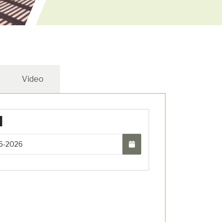
Video
N