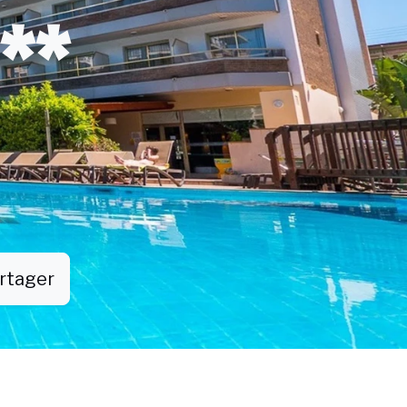
**
rtager