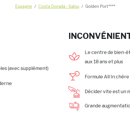
Espagne
Costa Dorada - Salou
Golden Port****
INCONVÉNIEN
Le centre de bien-ê
aux 18 ans et plus
les (avec supplément)
Formule All In chère
oderne
Décider vite est un 
Grande augmentatio
s