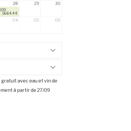
28
29
30
10D
1664,4 €
04
05
06
gratuit avec eau et vin de
ement à partir de 27/09