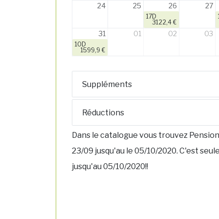
24
25
26
27
17D
3122,4 €
31
01
02
03
10D
1599,9 €
Suppléments
Réductions
Dans le catalogue vous trouvez Pension 
23/09 jusqu'au le 05/10/2020. C'est seul
jusqu'au 05/10/2020!!