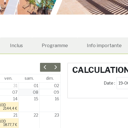
Inclus
Programme
Info importante
CALCULATIO
Previous month
Next month
ven.
sam.
dim.
Date :
31
01
02
07
08
09
14
15
16
10D
2144,4 €
21
22
23
10D
1877,7 €