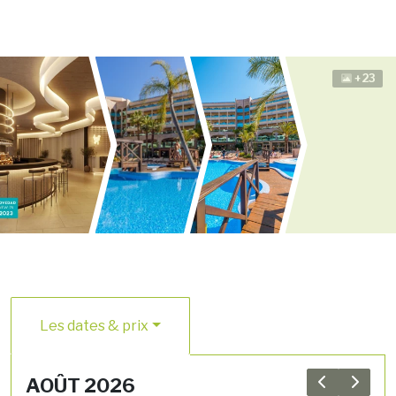
+23
Les dates & prix
AOÛT 2026
Previous 
Next 