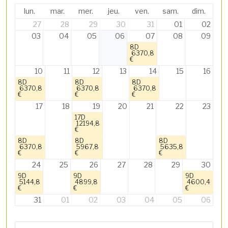
lun.
mar.
mer.
jeu.
ven.
sam.
dim.
27
28
29
30
31
01
02
03
04
05
06
07
08
09
8D
6370,8
€
10
11
12
13
14
15
16
8D
8D
8D
6370,8
6370,8
6370,8
€
€
€
17
18
19
20
21
22
23
17D
12194,8
€
8D
8D
8D
6370,8
5967,8
5635,8
€
€
€
24
25
26
27
28
29
30
9D
9D
9D
5144,8
4899,8
4600,4
€
€
€
31
01
02
03
04
05
06