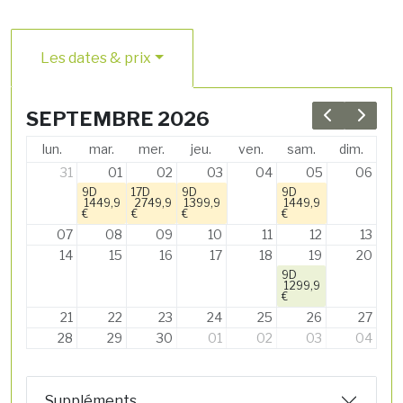
Les dates & prix
SEPTEMBRE 2026
Previous 
Next 
lun.
mar.
mer.
jeu.
ven.
sam.
dim.
31
01
02
03
04
05
06
9D
17D
9D
9D
1449,9
2749,9
1399,9
1449,9
€
€
€
€
07
08
09
10
11
12
13
14
15
16
17
18
19
20
9D
1299,9
€
21
22
23
24
25
26
27
28
29
30
01
02
03
04
Suppléments