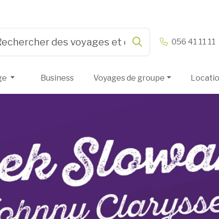
n & Vandamme
056 41 11 11
Rechercher
e 3 or more characters for results.
ge
Business
Voyages de groupe
Locati