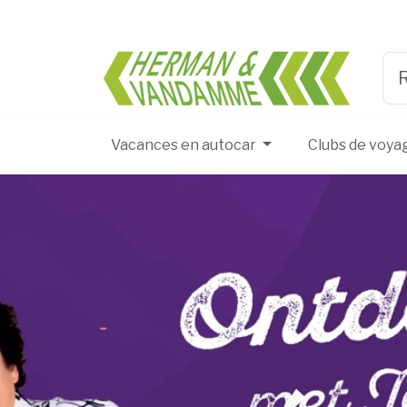
Herma
Typ
Vacances en autocar
Clubs de voya