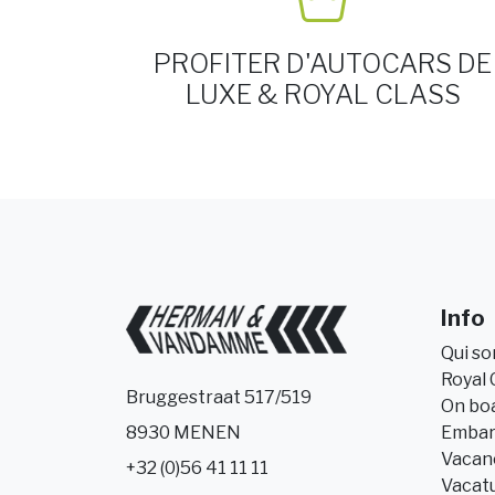
PROFITER D'AUTOCARS DE
LUXE & ROYAL CLASS
Info
Qui s
Royal 
Bruggestraat 517/519
On bo
Embar
8930 MENEN
Vacanc
+32 (0)56 41 11 11
Vacat