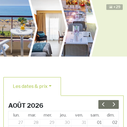
+29
Les dates & prix
AOÛT 2026
Previous 
Next 
lun.
mar.
mer.
jeu.
ven.
sam.
dim.
27
28
29
30
31
01
02