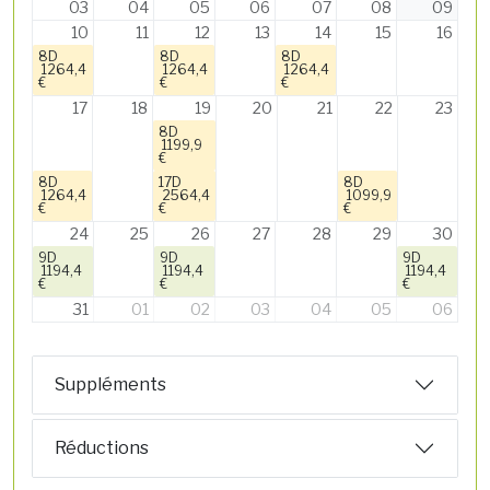
03
04
05
06
07
08
09
10
11
12
13
14
15
16
8D
8D
8D
1264,4
1264,4
1264,4
€
€
€
17
18
19
20
21
22
23
8D
1199,9
€
8D
17D
8D
1264,4
2564,4
1099,9
€
€
€
24
25
26
27
28
29
30
9D
9D
9D
1194,4
1194,4
1194,4
€
€
€
31
01
02
03
04
05
06
Suppléments
Réductions