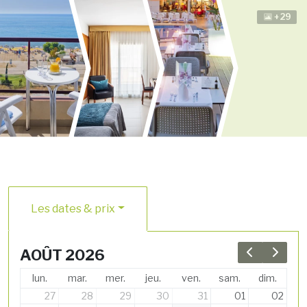
+29
Les dates & prix
AOÛT 2026
Previous 
Next 
lun.
mar.
mer.
jeu.
ven.
sam.
dim.
27
28
29
30
31
01
02