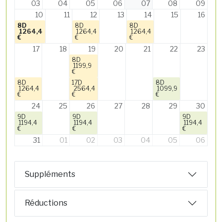
03
04
05
06
07
08
09
10
11
12
13
14
15
16
8D
8D
8D
1264,4
1264,4
1264,4
€
€
€
17
18
19
20
21
22
23
8D
1199,9
€
8D
17D
8D
1264,4
2564,4
1099,9
€
€
€
24
25
26
27
28
29
30
9D
9D
9D
1194,4
1194,4
1194,4
€
€
€
31
01
02
03
04
05
06
Suppléments
Réductions