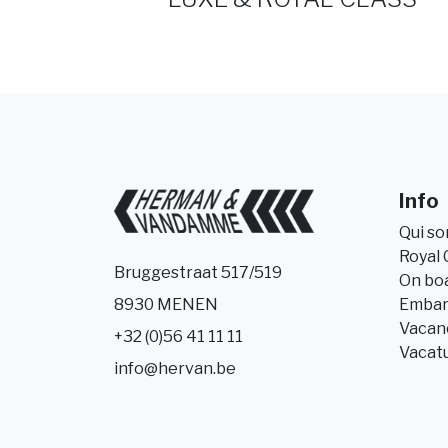
Info
Qui s
Royal 
Bruggestraat 517/519
On bo
Embar
8930 MENEN
Vacanc
+32 (0)56 41 11 11
Vacat
info@hervan.be