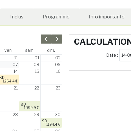
Inclus
Programme
Info importante
CALCULATIO
Previous month
Next month
ven.
sam.
dim.
Date :
31
01
02
07
08
09
14
15
16
8D
1264,4 €
21
22
23
8D
1099,9 €
28
29
30
9D
1194,4 €