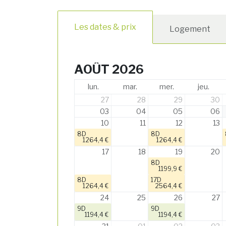
Les dates & prix
Logement
AOÛT 2026
lun.
mar.
mer.
jeu.
27
28
29
30
03
04
05
06
10
11
12
13
8D
8D
1264,4 €
1264,4 €
17
18
19
20
8D
1199,9 €
8D
17D
1264,4 €
2564,4 €
24
25
26
27
9D
9D
1194,4 €
1194,4 €