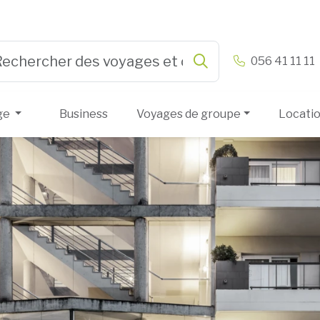
n & Vandamme
056 41 11 11
Rechercher
e 3 or more characters for results.
ge
Business
Voyages de groupe
Locati