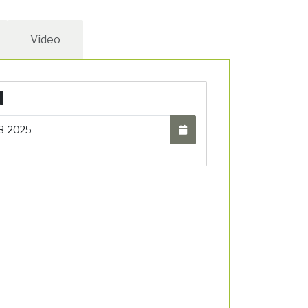
Video
N