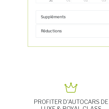
31
01
02
03
Suppléments
Réductions
PROFITER D'AUTOCARS DE
LUXE & ROYAL CLASS