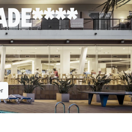
ADE****
er