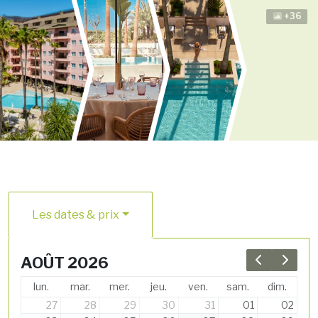
+36
Les dates & prix
AOÛT 2026
Previous 
Next 
lun.
mar.
mer.
jeu.
ven.
sam.
dim.
27
28
29
30
31
01
02