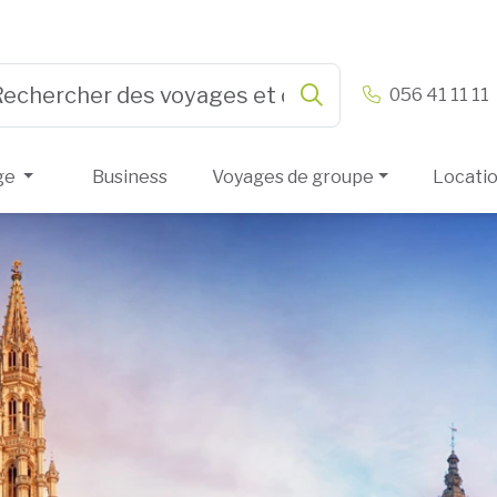
n & Vandamme
056 41 11 11
Rechercher
e 3 or more characters for results.
ge
Business
Voyages de groupe
Locati