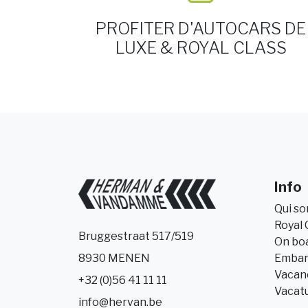
PROFITER D'AUTOCARS DE
LUXE & ROYAL CLASS
Info
Qui s
Royal 
Bruggestraat 517/519
On bo
Embar
8930 MENEN
Vacanc
+32 (0)56 41 11 11
Vacat
info@hervan.be