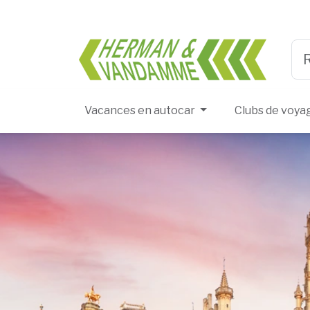
Herma
Typ
Vacances en autocar
Clubs de voya