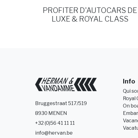
PROFITER D'AUTOCARS DE
LUXE & ROYAL CLASS
Info
Qui s
Royal 
Bruggestraat 517/519
On bo
Embar
8930 MENEN
Vacanc
+32 (0)56 41 11 11
Vacat
info@hervan.be