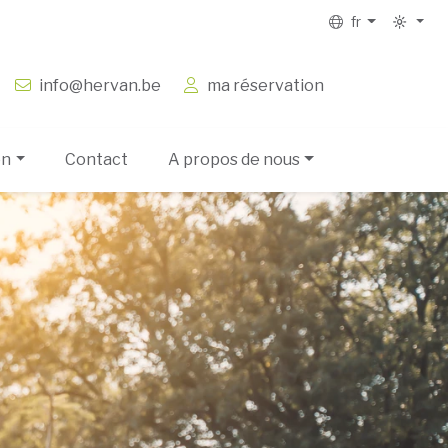
fr
info@hervan.be
ma réservation
on
Contact
A propos de nous