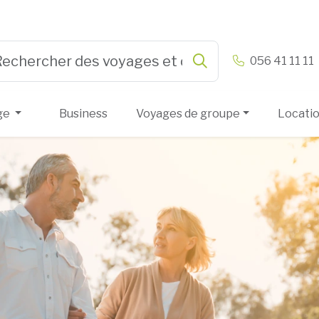
n & Vandamme
056 41 11 11
Rechercher
e 3 or more characters for results.
ge
Business
Voyages de groupe
Locati