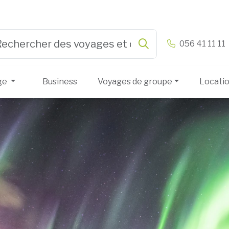
n & Vandamme
056 41 11 11
Rechercher
e 3 or more characters for results.
ge
Business
Voyages de groupe
Locati