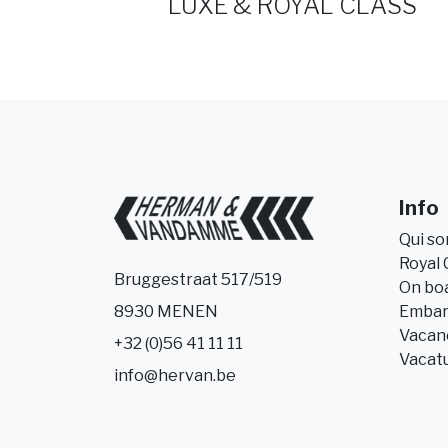
LUXE & ROYAL CLASS
Info
Qui s
Royal 
Bruggestraat 517/519
On bo
Embar
8930 MENEN
Vacanc
+32 (0)56 41 11 11
Vacat
info@hervan.be