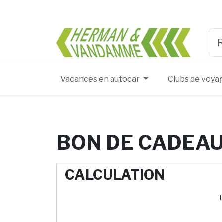
Herma
Typ
Vacances en autocar
Clubs de voya
BON DE CADEAU
CALCULATION