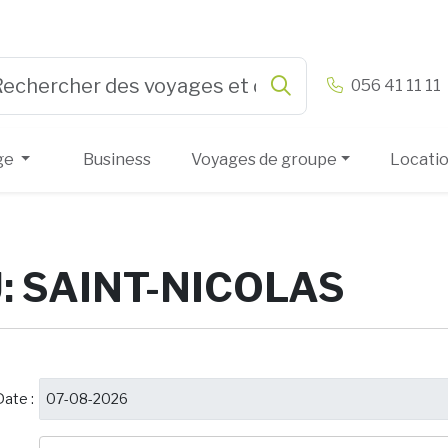
n & Vandamme
056 41 11 11
Rechercher
e 3 or more characters for results.
ge
Business
Voyages de groupe
Locati
: SAINT-NICOLAS
Date :